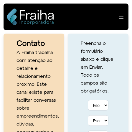
Pular
para
o
conteúdo
Contato
Contato
Preencha o
formulário
A Fraiha trabalha
abaixo e clique
com atenção ao
em Enviar.
detalhe e
Todo os
relacionamento
campos são
próximo. Este
obrigatórios.
canal existe para
facilitar conversas
sobre
empreendimentos,
dúvidas,
Inform country code
País de origem
Seu nome