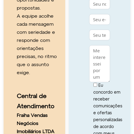
oportunidades e
propostas.
Seu e-mail
A equipe acolhe
cada mensagem
Telefone
com seriedade e
responde com
Sua mensagem
orientações
precisas, no ritmo
que o assunto
exige.
Eu
concordo em
Central de
receber
Atendimento
comunicações
e ofertas
Fraiha Vendas
personalizadas
Negócios
de acordo
Imobiliários LTDA
com meus