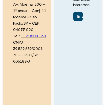
Av. Moema, 300 –
interesses.
1° andar – Conj. 11
Moema – São
Paulo/SP – CEP
04077-020
Tel.:
11 3080-8530
CNPJ
39.529.659/0001-
75 – CRECI/SP
036188-J