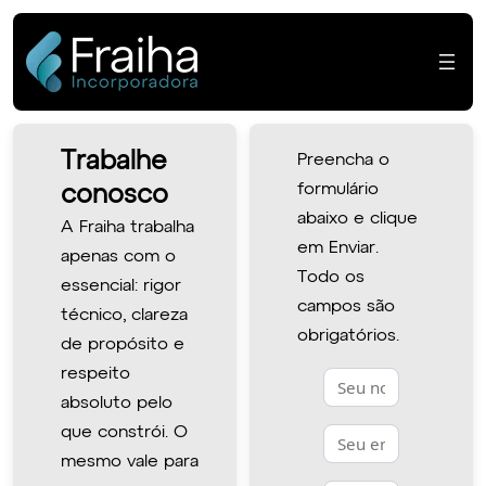
Pular
para
o
conteúdo
Trabalhe conosco
Trabalhe
Preencha o
formulário
conosco
abaixo e clique
A Fraiha trabalha
em Enviar.
apenas com o
Todo os
essencial: rigor
campos são
técnico, clareza
obrigatórios.
de propósito e
respeito
Inform country code
País de origem
Seu nome
absoluto pelo
Seu e-mail
que constrói. O
mesmo vale para
Seu telefone