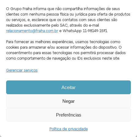
O Grupo Fraiha informa que não compartilha informações de seus
clientes com nenhuma pessoa física ou jurídica para oferta de produtos
ou serviços, e, esclarece que os contatos com seus clientes são
realizados exclusivamente pelo SAC, através do e-mail
relacionamento@fraiha.com.br
e WhatsApp 11-98149-1571.
Siga a Fraiha nas redes sociais
Para fornecer as melhores experiências, usamos tecnologias como
cookies para armazenar e/ou acessar informações do dispositivo. O
Instagram
Facebook
LinkedIn
Youtube
consentimento para essas tecnologias nos permitirá processar dados
como comportamento de navegação ou IDs exclusivos neste site.
Gerenciar serviços
Aceitar
A Fraiha
Negar
Conheça a Fraiha
Credibilidade
Preferências
Imóveis
Home
A Fraiha
Imóveis
News
Fale
Política de privacidade
Atendimento