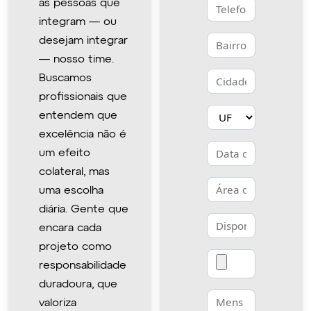
as pessoas que
integram — ou
desejam integrar
Seu bairro
— nosso time.
Sua cidade
Buscamos
profissionais que
Seu estado
entendem que
excelência não é
Sua data de nascimen
um efeito
colateral, mas
Área de interesse
uma escolha
diária. Gente que
Disponibilidade
encara cada
projeto como
Upload de currículo
responsabilidade
duradoura, que
Sua mensagem
valoriza