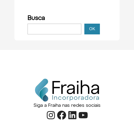
Busca
P
OK
e
s
q
u
i
s
a
r
Siga a Fraiha nas redes sociais
Instagram
Facebook
LinkedIn
Youtube