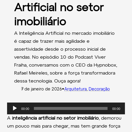
Artificial no setor
imobiliário
A Inteligência Artificial no mercado imobiliário
é capaz de trazer mais agilidade e
assertividade desde o processo inicial de
vendas. No episódio 10 do Podcast Viver
Fraiha, conversamos com o CEO da Hypnobox,
Rafael Meireles, sobre a força transformadora
dessa tecnologia. Ouça agora!
•
7 de janeiro de 2026
Arquitetura
, 
Decoração
T
00:00
00:00
o
A
inteligência artificial no setor imobiliário
, demorou
c
um pouco mais para chegar, mas tem grande força
a