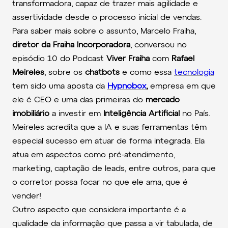
transformadora, capaz de trazer mais agilidade e
d
assertividade desde o processo inicial de vendas.
o
Para saber mais sobre o assunto, Marcelo Fraiha,
r
diretor da Fraiha Incorporadora
, conversou no
d
episódio 10 do Podcast
Viver Fraiha
com
Rafael
e
Meireles
, sobre os
chatbots
e como essa
tecnologia
á
tem sido uma aposta da
Hypnobox
,
empresa em que
u
ele é CEO e uma das primeiras do
mercado
d
imobiliário
a investir em
Inteligência Artificial
no País.
i
Meireles acredita que a IA e suas ferramentas têm
o
especial sucesso em atuar de forma integrada. Ela
atua em aspectos como pré-atendimento,
marketing, captação de leads, entre outros, para que
o corretor possa focar no que ele ama, que é
vender!
Outro aspecto que considera importante é a
qualidade da informação que passa a vir tabulada, de