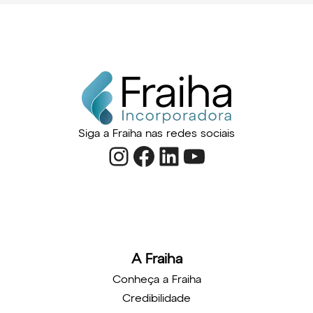
q
u
i
s
a
r
Siga a Fraiha nas redes sociais
Instagram
Facebook
LinkedIn
Youtube
A Fraiha
Conheça a Fraiha
Credibilidade