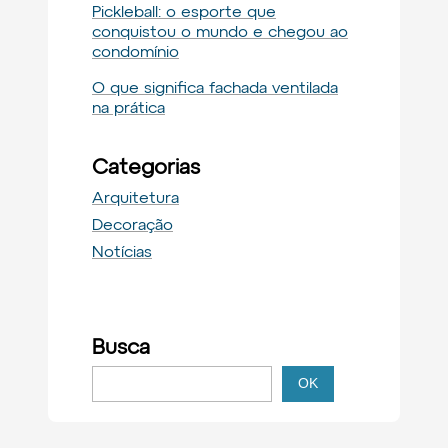
Pickleball: o esporte que
conquistou o mundo e chegou ao
condomínio
O que significa fachada ventilada
na prática
Categorias
Arquitetura
Decoração
Notícias
Busca
P
OK
e
s