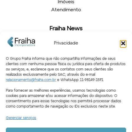
Imóveis
Atendimento
Fraiha News
Novidades
Privacidade
Arquitetura
Decoração
O Grupo Fraiha informa que não compartilha informações de seus
clientes com nenhuma pessoa física ou jurídica para oferta de produtos
ou serviços, e, esclarece que os contatos com seus clientes são
Atendimento
realizados exclusivamente pelo SAC, através do e-mail
relacionamento@fraiha.com.br
e WhatsApp 11-98149-1571.
Relacionamento
Portal do Cliente
Para fornecer as melhores experiências, usamos tecnologias como
cookies para armazenar e/ou acessar informações do dispositivo. O
Área do Corretor
consentimento para essas tecnologias nos permitirá processar dados
como comportamento de navegação ou IDs exclusivos neste site.
© 2026 – Fraiha Incorporadora – Todos os direitos
Gerenciar serviços
reservados –
Política de Privacidade