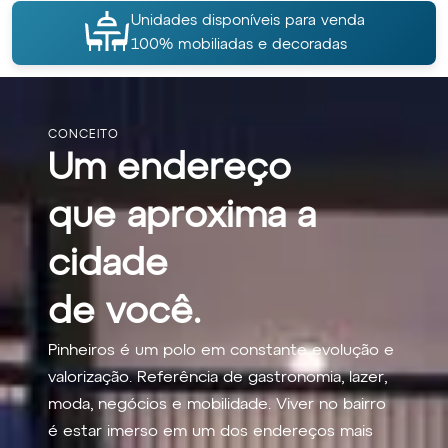
Unidades disponíveis para venda
100% mobiliadas e decoradas
CONCEITO
Um endereço
que aproxima a
cidade
de você.
Pinheiros é um polo em constante evolução e
valorização. Referência de gastronomia, lazer,
moda, negócios e mobilidade. Viver no bairro
é estar imerso em um dos endereços mais