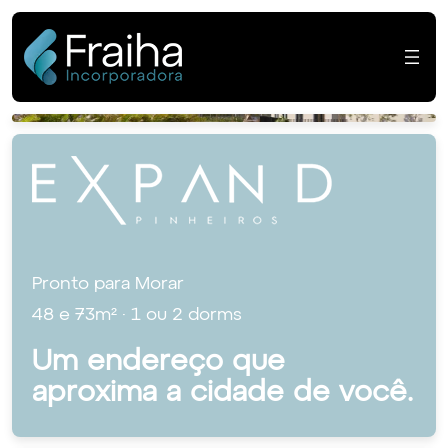
Expand Pinheiros
P
r
o
n
t
o
p
a
r
a
M
o
r
a
r
4
8
e
7
3
m
²
·
1
o
u
2
d
o
r
m
s
U
m
e
n
d
e
r
e
ç
o
q
u
e
a
p
r
o
x
i
m
a
a
c
i
d
a
d
e
d
e
v
o
c
ê
.